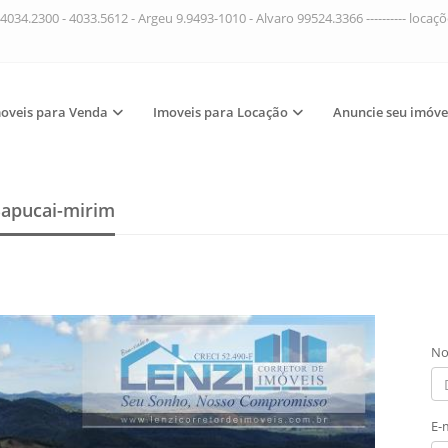
4034.2300 - 4033.5612 - Argeu 9.9493-1010 - Alvaro 99524.3366 ---------- loca
oveis para Venda
Imoveis para Locação
Anuncie seu imóve
Sapucai-mirim
No
E-