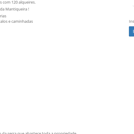
s com 120 alqueires.
da Mantiqueira !
rias
avalos e caminhadas
In
o da serra que abastece toda a propriedade