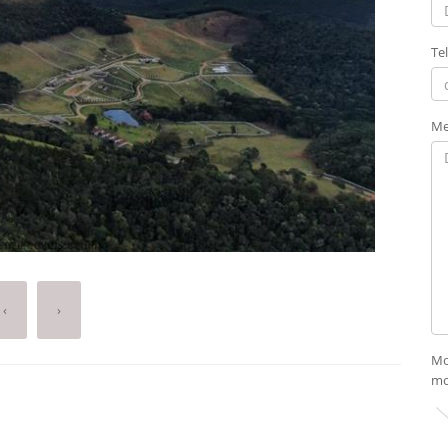
Te
Me
‹
›
Mo
mo