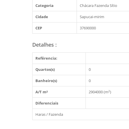
Categoria
Chácara Fazenda Sítio
Cidade
Sapucai-mirim
CEP
37690000
Detalhes
:
Refêrencia:
Quartos(s)
0
Banheiro(s)
0
2
A/T m²
2904000 (m
)
Diferenciais
Haras / Fazenda