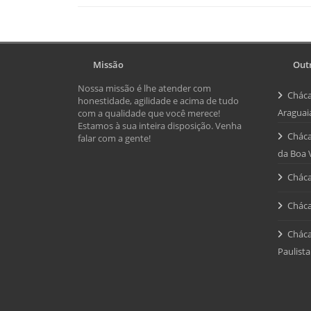
Missão
Outr
Nossa missão é lhe atender com
Cháca
honestidade, agilidade e acima de tudo
Araguai
com a qualidade que você merece!
Estamos à sua inteira disposição. Venha
Cháca
falar com a gente!
da Boa 
Cháca
Cháca
Cháca
Paulista