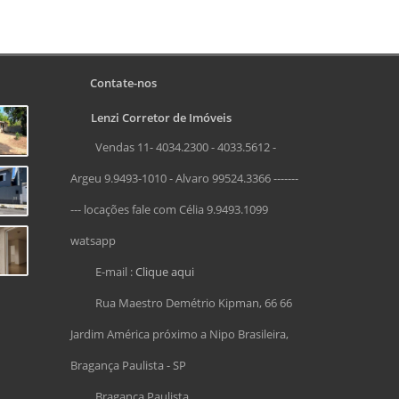
Contate-nos
Lenzi Corretor de Imóveis
Vendas 11- 4034.2300 - 4033.5612 -
Argeu 9.9493-1010 - Alvaro 99524.3366 -------
--- locações fale com Célia 9.9493.1099
watsapp
E-mail :
Clique aqui
Rua Maestro Demétrio Kipman, 66 66
Jardim América próximo a Nipo Brasileira,
Bragança Paulista - SP
Bragança Paulista