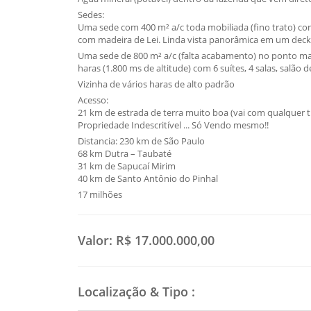
Sedes:
Uma sede com 400 m² a/c toda mobiliada (fino trato) com 
com madeira de Lei. Linda vista panorâmica em um dec
Uma sede de 800 m² a/c (falta acabamento) no ponto mais
haras (1.800 ms de altitude) com 6 suítes, 4 salas, salão 
Vizinha de vários haras de alto padrão
Acesso:
21 km de estrada de terra muito boa (vai com qualquer t
Propriedade Indescritível ... Só Vendo mesmo!!
Distancia: 230 km de São Paulo
68 km Dutra – Taubaté
31 km de Sapucaí Mirim
40 km de Santo Antônio do Pinhal
17 milhões
Valor:
R$ 17.000.000,00
Localização & Tipo
: