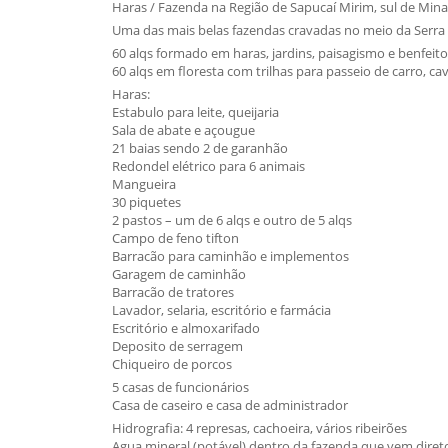
Haras / Fazenda na Região de Sapucaí Mirim, sul de Mina
Uma das mais belas fazendas cravadas no meio da Serra 
60 alqs formado em haras, jardins, paisagismo e benfeito
60 alqs em floresta com trilhas para passeio de carro, c
Haras:
Estabulo para leite, queijaria
Sala de abate e açougue
21 baias sendo 2 de garanhão
Redondel elétrico para 6 animais
Mangueira
30 piquetes
2 pastos – um de 6 alqs e outro de 5 alqs
Campo de feno tifton
Barracão para caminhão e implementos
Garagem de caminhão
Barracão de tratores
Lavador, selaria, escritório e farmácia
Escritório e almoxarifado
Deposito de serragem
Chiqueiro de porcos
5 casas de funcionários
Casa de caseiro e casa de administrador
Hidrografia: 4 represas, cachoeira, vários ribeirões
Agua mineral (potável) dentro da fazenda que vem diret