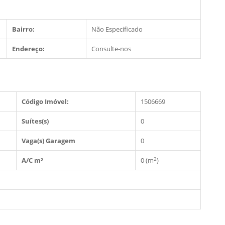
Bairro:
Não Especificado
Endereço:
Consulte-nos
Código Imóvel:
1506669
Suítes(s)
0
Vaga(s) Garagem
0
2
A/C m²
0 (m
)