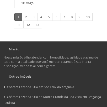
10 Vaga
1
2
3
4
5
6
7
8
9
10
11
12
13
Missão
Nossa missão é lhe atender com honestidade, agilidade e acima de
tudo com a qualidade que você merece! Estamos à sua inteira
disposição. Venha falar com a gente!
Outros imóveis
Chácara Fazenda Sítio em São Felix do Araguaia
Chácara Fazenda Sítio no Morro Grande da Boa Vista em Bragança
Paulista