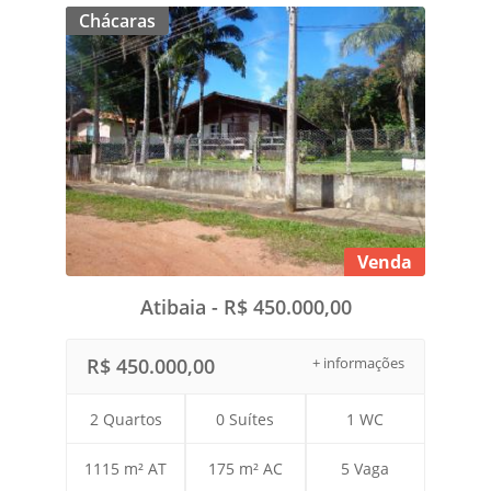
Chácaras
Venda
Atibaia - R$ 450.000,00
R$ 450.000,00
+ informações
2 Quartos
0 Suítes
1 WC
1115 m² AT
175 m² AC
5 Vaga