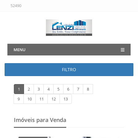
52490
MENU
FILTRO
1
2
3
4
5
6
7
8
9
10
11
12
13
Imóveis para Venda