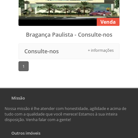
Venda
Bragança Paulista - Consulte-nos
Consulte-nos
+ informações
1
Missão
Nossa missão é lhe atender com honestidade, agilidade e acima de
tudo com a qualidade que você merece! Estamos à sua inteira
disposição. Venha falar com a gente!
Outros imóveis